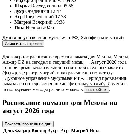
Фаджр
Утренний намаз
04:32
Шурук
Восход солнца
05:56
Зухр
Обеденный
12:47
Аср
Предвечерний
17:38
Магриб
Вечерний
19:38
Иша
Ночной
20:56
Духовное управление мусульман РФ
,
Ханафитский мазхаб
Изменить настройки
Достоверное расписание времени намаза для Мсилы, Мсилы,
Алжир
DZ
на
сегодня
и текущий месяц —
Август 2026 года
.
Точное время начала каждой из пяти обязательных молитв
(фаджр, зухр, аср, магриб, иша) рассчитано по методу
«Духовное управление мусульман РФ». Период проведения
намаза аср определяется по ханафитскому мазхабу. Изменить
используемые методы расчета можно в
.
настройках
Расписание намазов для Мсилы на
август 2026 года
Показать прошедшие дни
День
Фаджр
Восход
Зухр
Аср
Магриб
Иша