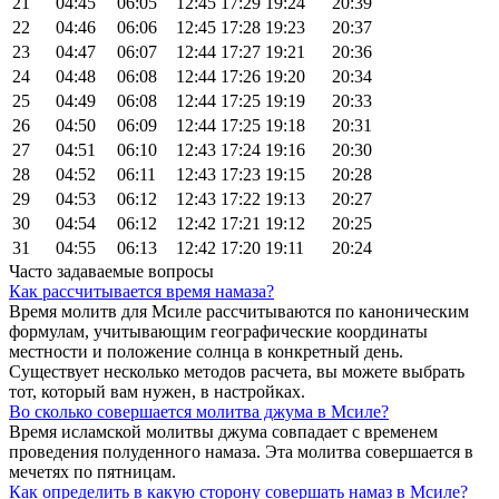
21
04:45
06:05
12:45
17:29
19:24
20:39
22
04:46
06:06
12:45
17:28
19:23
20:37
23
04:47
06:07
12:44
17:27
19:21
20:36
24
04:48
06:08
12:44
17:26
19:20
20:34
25
04:49
06:08
12:44
17:25
19:19
20:33
26
04:50
06:09
12:44
17:25
19:18
20:31
27
04:51
06:10
12:43
17:24
19:16
20:30
28
04:52
06:11
12:43
17:23
19:15
20:28
29
04:53
06:12
12:43
17:22
19:13
20:27
30
04:54
06:12
12:42
17:21
19:12
20:25
31
04:55
06:13
12:42
17:20
19:11
20:24
Часто задаваемые вопросы
Как рассчитывается время намаза?
Время молитв для Мсиле рассчитываются по каноническим
формулам, учитывающим географические координаты
местности и положение солнца в конкретный день.
Существует несколько методов расчета, вы можете выбрать
тот, который вам нужен, в настройках.
Во сколько совершается молитва джума в Мсиле?
Время исламской молитвы джума совпадает с временем
проведения полуденного намаза. Эта молитва совершается в
мечетях по пятницам.
Как определить в какую сторону совершать намаз в Мсиле?