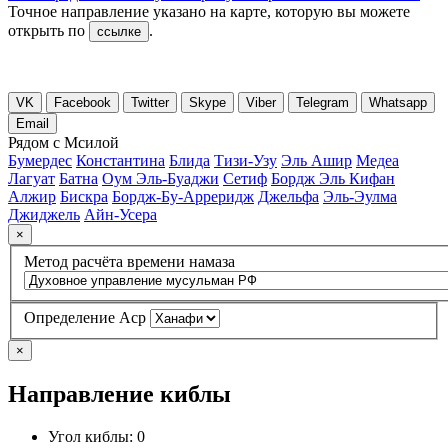
Точное направление указано на карте, которую вы можете
открыть по
.
ссылке
VK
Facebook
Twitter
Skype
Viber
Telegram
Whatsapp
Email
Рядом с Мсилой
Бумердес
Константина
Блида
Тизи-Узу
Эль Ашир
Медеа
Лагуат
Батна
Оум Эль-Буаджи
Сетиф
Бордж Эль Кифан
Алжир
Бискра
Бордж-Бу-Арреридж
Джельфа
Эль-Эулма
Джиджель
Айн-Усера
×
Метод расчёта времени намаза
Определение Аср
×
Направление киблы
Угол киблы:
0