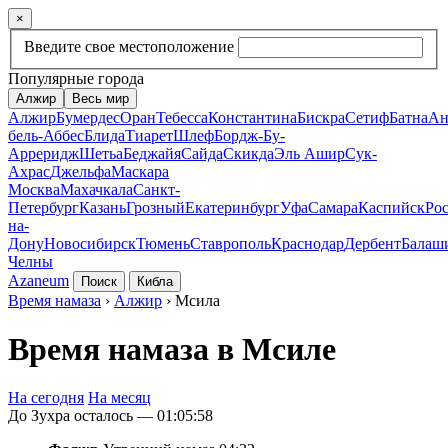
×
Введите свое местоположение
Популярные города
Алжир
Весь мир
Алжир
Бумердес
Оран
Тебесса
Константина
Бискра
Сетиф
Батна
Ан
бель-Аббес
Блида
Тиарет
Шлеф
Бордж-Бу-
Арреридж
Шетьа
Беджайя
Сайда
Скикда
Эль Ашир
Сук-
Ахрас
Джельфа
Маскара
Москва
Махачкала
Санкт-
Петербург
Казань
Грозный
Екатеринбург
Уфа
Самара
Каспийск
Рос
на-
Дону
Новосибирск
Тюмень
Ставрополь
Краснодар
Дербент
Балаш
Челны
Azaneum
Поиск
Кибла
Время намаза
›
Алжир
› Мсила
Время намаза в Мсиле
На сегодня
На месяц
До Зухра осталось —
01:05:58