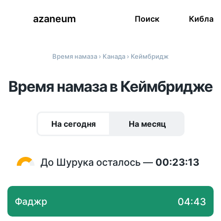
azaneum
Поиск
Кибла
Время намаза
›
Канада
› Кеймбридж
Время намаза в Кеймбридже
На сегодня
На месяц
До Шурука осталось —
00:23:13
Фаджр
04:43