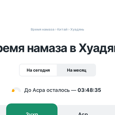
Время намаза
›
Китай
› Хуадянь
ремя намаза в Хуадя
На сегодня
На месяц
До Асра осталось —
03:48:34
Зухр
Аср