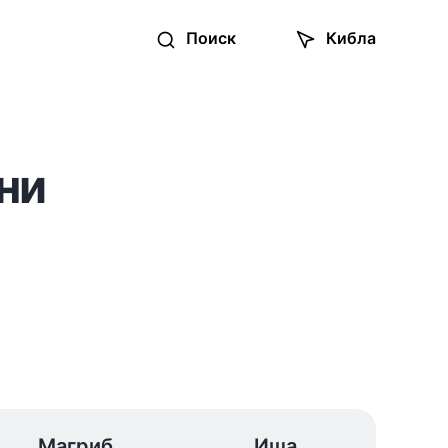
Поиск
Кибла
ни
Магриб
Иша