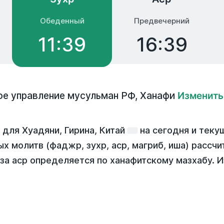
Обеденный
Предвечерний
11:39
16:39
е управление мусульман РФ
,
Ханафи
Изменить
для Хуадяни, Гирина, Китай
на
сегодня
и теку
ых молитв (фаджр, зухр, аср, магриб, иша) рассч
за аср определяется по ханафитскому мазхабу. 