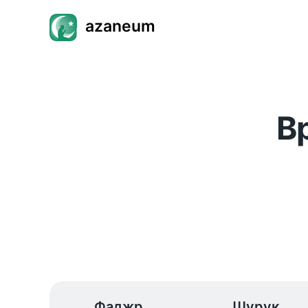
azaneum
В
Фаджр
Шурук