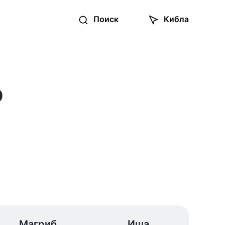
Поиск
Кибла
э
Магриб
Иша