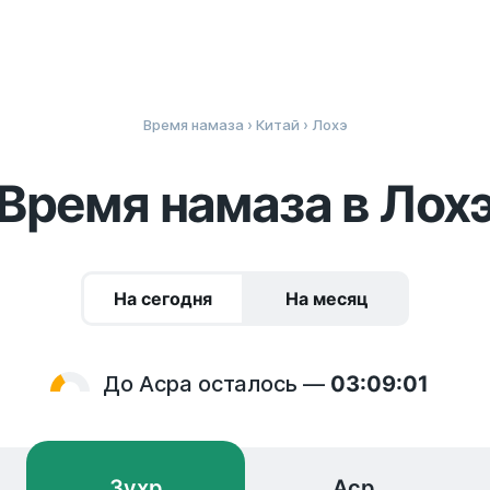
Время намаза
›
Китай
› Лохэ
Время намаза в Лох
На сегодня
На месяц
До Асра осталось —
03:09:01
Зухр
Аср