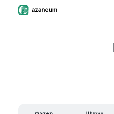
azaneum
Фаджр
Шурук