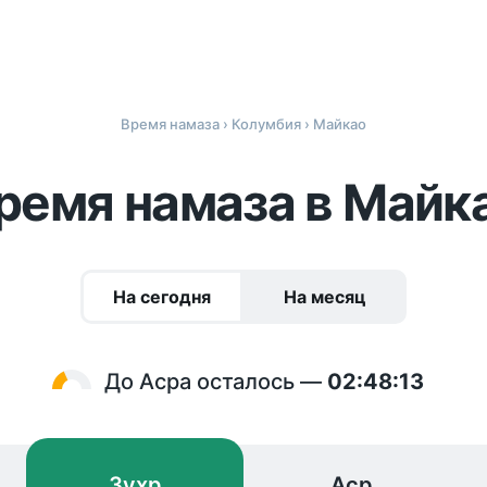
Время намаза
›
Колумбия
› Майкао
ремя намаза в Майк
На сегодня
На месяц
До Асра осталось —
02:48:13
Зухр
Аср