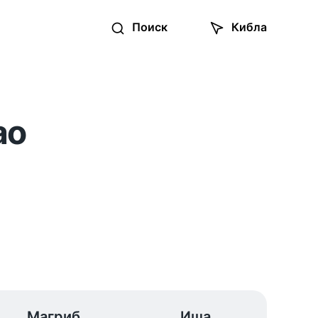
Поиск
Кибла
ао
Магриб
Иша