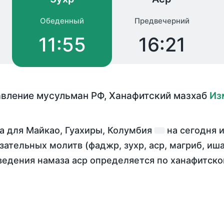
Обеденный
Предвечерний
11:55
16:21
авление мусульман РФ
,
Ханафитский мазхаб
Из
а для Майкао, Гуахиры, Колумбия
на
сегодня
и
зательных молитв (фаджр, зухр, аср, магриб, иш
ведения намаза аср определяется по ханафитск