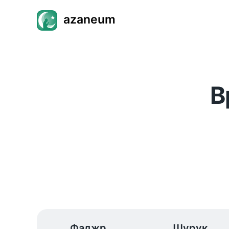
azaneum
В
Фаджр
Шурук