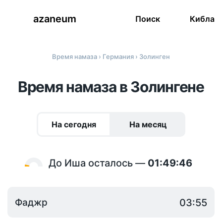
azaneum
Поиск
Кибла
Время намаза
›
Германия
› Золинген
Время намаза в Золингене
На сегодня
На месяц
До Иша осталось —
01:49:46
Фаджр
03:55