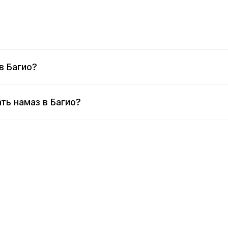
в Багио?
ть намаз в Багио?