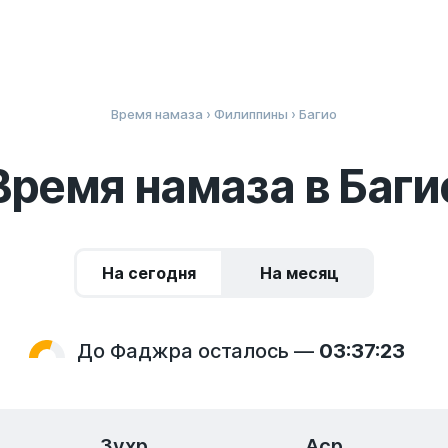
Время намаза
›
Филиппины
› Багио
Время намаза в Баги
На сегодня
На месяц
До Фаджра осталось —
03:37:23
Зухр
Аср