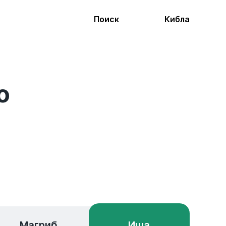
Поиск
Кибла
о
Магриб
Иша