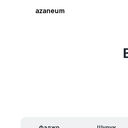
azaneum
Фаджр
Шурук