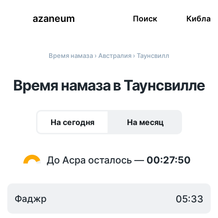
azaneum
Поиск
Кибла
Время намаза
›
Австралия
› Таунсвилл
Время намаза в Таунсвилле
На сегодня
На месяц
До Асра осталось —
00:27:50
Фаджр
05:33