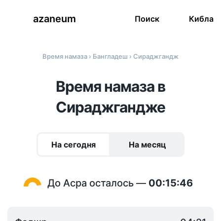
azaneum
Поиск
Кибла
Время намаза
›
Бангладеш
› Сираджгандж
Время намаза в
Сираджгандже
На сегодня
На месяц
До Асра осталось —
00:15:46