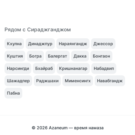
Рядом с Сираджганджом
Кхулна
Динаджпур
Нараянгандж
Джессор
Куштия
Богра
Балергат
Дакка
Бонгаон
Нарсингди
Бхайраб
Кришнанагар
Набадвип
Шажадпер
Раджшахи
Мименсингх
Навабгандж
Пабна
© 2026
Azaneum — время намаза