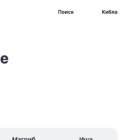
Поиск
Кибла
ме
Магриб
Иша