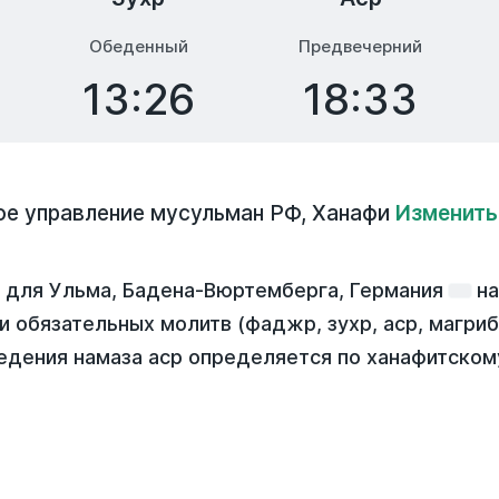
Обеденный
Предвечерний
13:26
18:33
ое управление мусульман РФ
,
Ханафи
Изменить
 для Ульма, Бадена-Вюртемберга, Германия
н
ти обязательных молитв (фаджр, зухр, аср, магри
едения намаза аср определяется по ханафитском