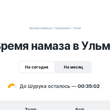
Время намаза
›
Германия
› Ульм
ремя намаза в Уль
На сегодня
На месяц
До Шурука осталось —
00:35:02
Зухр
Аср