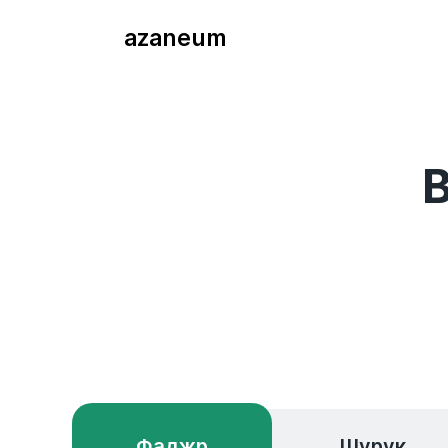
azaneum
В
Фаджр
Шурук