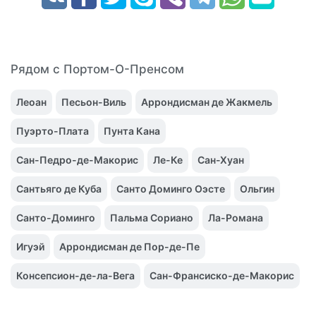
Рядом с Портом-О-Пренсом
Леоан
Песьон-Виль
Аррондисман де Жакмель
Пуэрто-Плата
Пунта Кана
Сан-Педро-де-Макорис
Ле-Ке
Сан-Хуан
Сантьяго де Куба
Санто Доминго Оэсте
Ольгин
Санто-Доминго
Пальма Сориано
Ла-Романа
Игуэй
Аррондисман де Пор-де-Пе
Консепсион-де-ла-Вега
Сан-Франсиско-де-Макорис