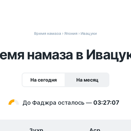
Время намаза
›
Япония
› Ивацуки
емя намаза в Ивацу
На сегодня
На месяц
До Фаджра осталось —
03:27:07
Зухр
Аср