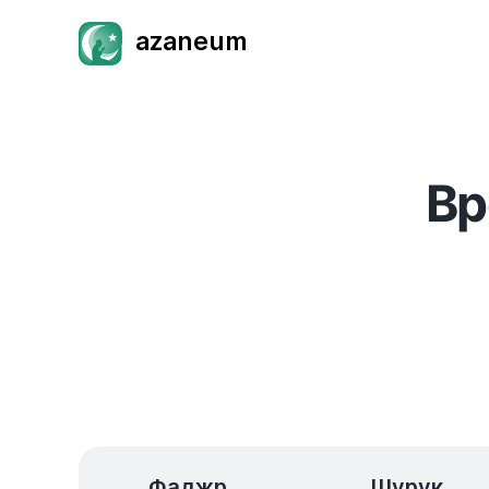
azaneum
Вр
Фаджр
Шурук