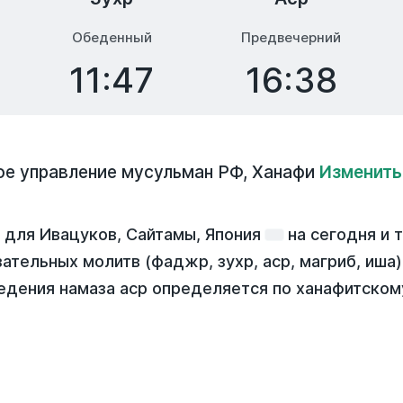
Обеденный
Предвечерний
11:47
16:38
ое управление мусульман РФ
,
Ханафи
Изменить
 для Ивацуков, Сайтамы, Япония
на
сегодня
и 
зательных молитв (фаджр, зухр, аср, магриб, иша
едения намаза аср определяется по ханафитском