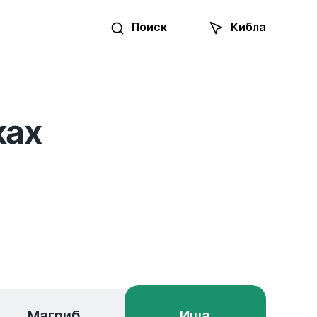
Поиск
Кибла
ках
Магриб
Иша