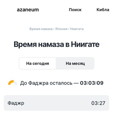
azaneum
Поиск
Кибла
Время намаза
›
Япония
› Ниигата
Время намаза в Ниигате
На сегодня
На месяц
До Фаджра осталось —
03:03:09
Фаджр
03:27