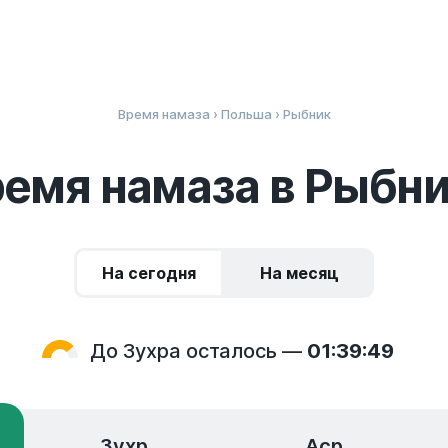
Время намаза
›
Польша
› Рыбник
емя намаза в Рыбн
На сегодня
На месяц
До Зухра осталось —
01:39:48
Зухр
Аср