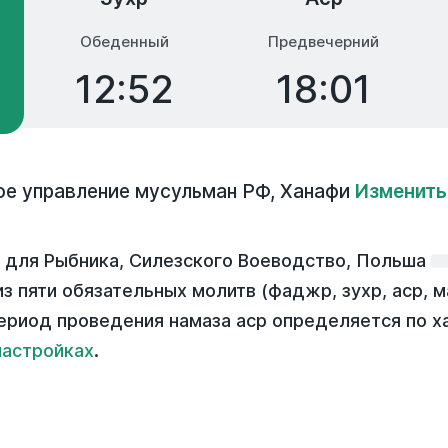
Обеденный
Предвечерний
12:52
18:01
ое управление мусульман РФ
,
Ханафи
Изменить
 для Рыбника, Силезского Воеводство, Польша
з пяти обязательных молитв (фаджр, зухр, аср, м
ериод проведения намаза аср определяется по х
настройках
.