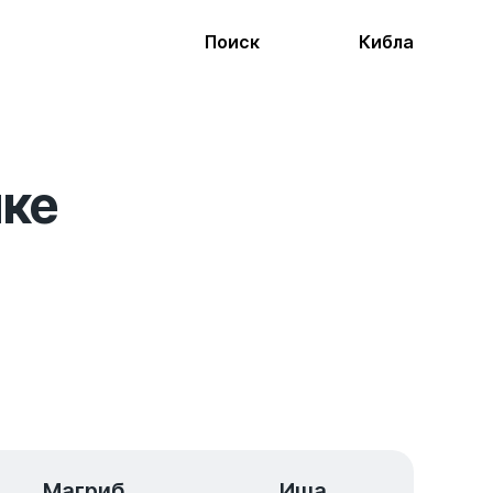
Поиск
Кибла
ике
Магриб
Иша