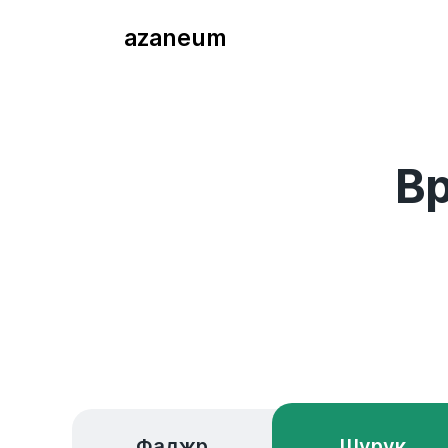
azaneum
Вр
Фаджр
Шурук