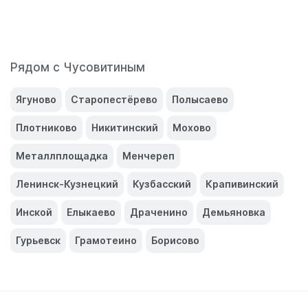
Рядом с Чусовитиным
Ягуново
Старопестёрево
Полысаево
Плотниково
Никитинский
Мохово
Металлплощадка
Менчереп
Ленинск-Кузнецкий
Кузбасский
Крапивинский
Инской
Елыкаево
Драченино
Демьяновка
Гурьевск
Грамотеино
Борисово