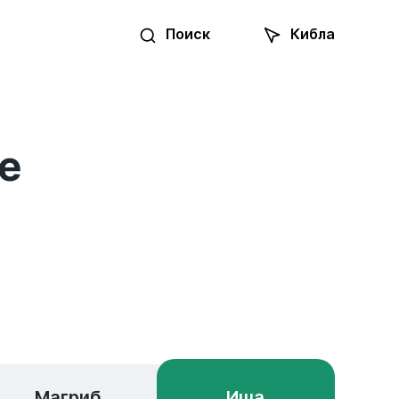
Поиск
Кибла
е
Магриб
Иша