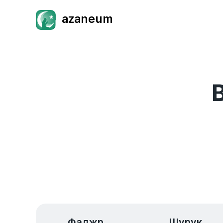
azaneum
Фаджр
Шурук