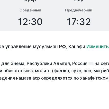
Обеденный
Предвечерний
12:30
17:32
ое управление мусульман РФ
,
Ханафи
Изменить
 для Энема, Республики Адыгея, Россия
на
сег
ти обязательных молитв (фаджр, зухр, аср, магри
едения намаза аср определяется по ханафитском