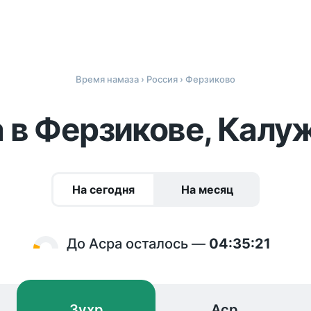
Время намаза
›
Россия
› Ферзиково
 в Ферзикове, Калу
На сегодня
На месяц
До Асра осталось —
04:35:21
Зухр
Аср