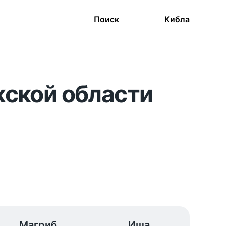
Поиск
Кибла
жской области
Магриб
Иша