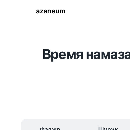
azaneum
Время намаза
Фаджр
Шурук