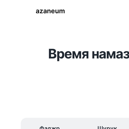
azaneum
Время намаз
Фаджр
Шурук