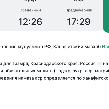
Обеденный
Предвечерний
12:26
17:29
авление мусульман РФ
,
Ханафитский мазхаб
Из
 для Газыря, Краснодарского края, Россия
н
ти обязательных молитв (фаджр, зухр, аср, магр
ведения намаза аср определяется по ханафитск