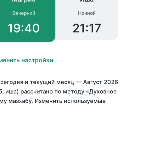
Вечерний
Ночной
19:40
21:17
менить настройки
а
сегодня
и текущий месяц —
Август 2026
иб, иша) рассчитано по методу «Духовное
ому мазхабу. Изменить используемые