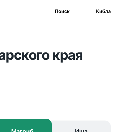
Поиск
Кибла
арского края
Магриб
Иша