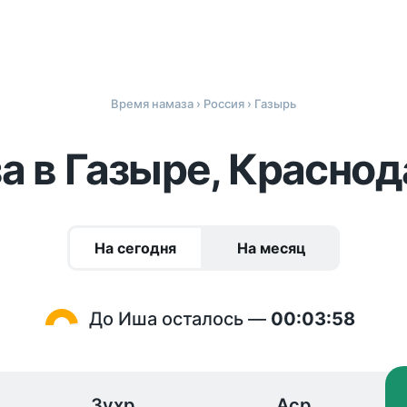
Время намаза
›
Россия
› Газырь
а в Газыре, Краснод
На сегодня
На месяц
До Иша осталось —
00:03:58
Зухр
Аср