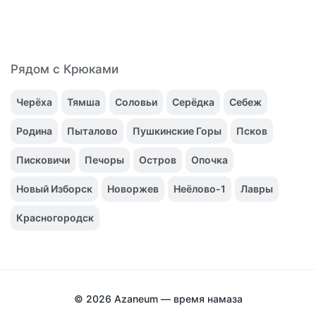
Рядом с Крюками
Черёха
Тямша
Соловьи
Серёдка
Себеж
Родина
Пыталово
Пушкинские Горы
Псков
Писковичи
Печоры
Остров
Опочка
Новый Изборск
Новоржев
Неёлово-1
Лавры
Красногородск
© 2026
Azaneum — время намаза