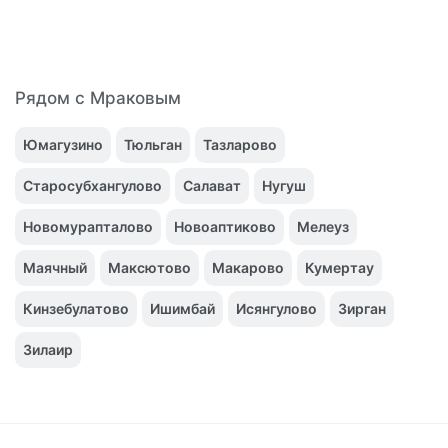
Рядом с Мраковым
Юмагузино
Тюльган
Тазларово
Старосубхангулово
Салават
Нугуш
Новомурапталово
Новоаптиково
Мелеуз
Маячный
Максютово
Макарово
Кумертау
Кинзебулатово
Ишимбай
Исянгулово
Зирган
Зилаир