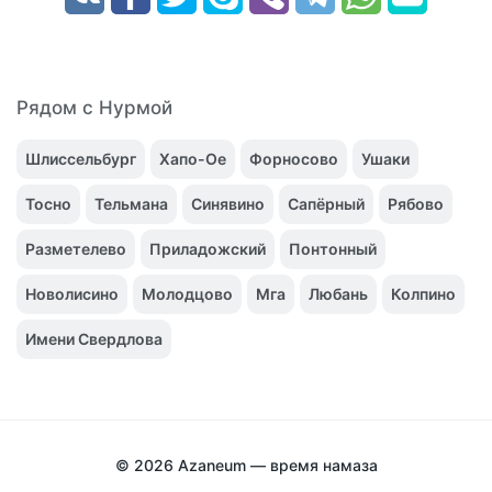
Рядом с Нурмой
Шлиссельбург
Хапо-Ое
Форносово
Ушаки
Тосно
Тельмана
Синявино
Сапёрный
Рябово
Разметелево
Приладожский
Понтонный
Новолисино
Молодцово
Мга
Любань
Колпино
Имени Свердлова
© 2026
Azaneum — время намаза