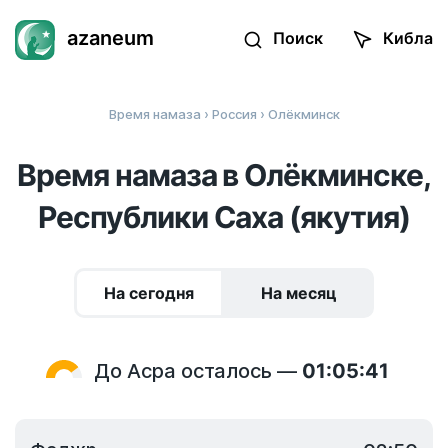
azaneum
Поиск
Кибла
Время намаза
›
Россия
› Олёкминск
Время намаза в Олёкминске,
Республики Саха (якутия)
На сегодня
На месяц
До Асра осталось —
01:05:40