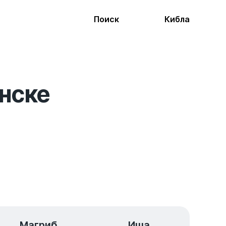
Поиск
Кибла
нске
Магриб
Иша