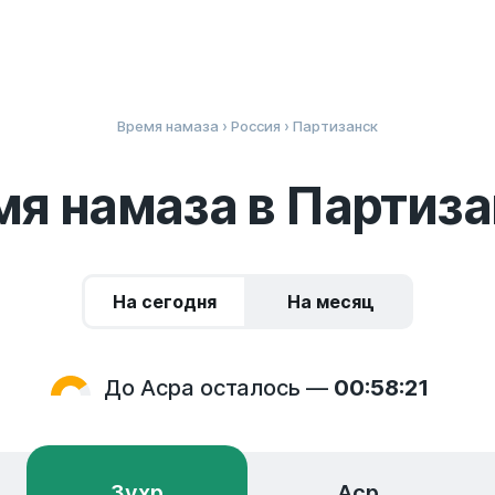
Время намаза
›
Россия
› Партизанск
мя намаза в Партиза
На сегодня
На месяц
До Асра осталось —
00:58:20
Зухр
Аср