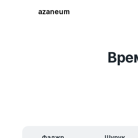
azaneum
Вре
Фаджр
Шурук