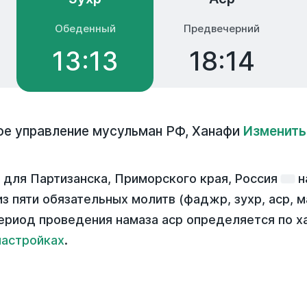
Обеденный
Предвечерний
13:13
18:14
ое управление мусульман РФ
,
Ханафи
Изменить
 для Партизанска, Приморского края, Россия
н
з пяти обязательных молитв (фаджр, зухр, аср, м
ериод проведения намаза аср определяется по х
настройках
.