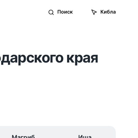
Поиск
Кибла
одарского края
Магриб
Иша