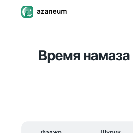
azaneum
Время намаза 
Фаджр
Шурук