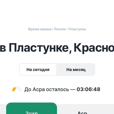
Время намаза
›
Россия
› Пластунка
в Пластунке, Красн
На сегодня
На месяц
До Асра осталось —
03:06:48
Зухр
Аср