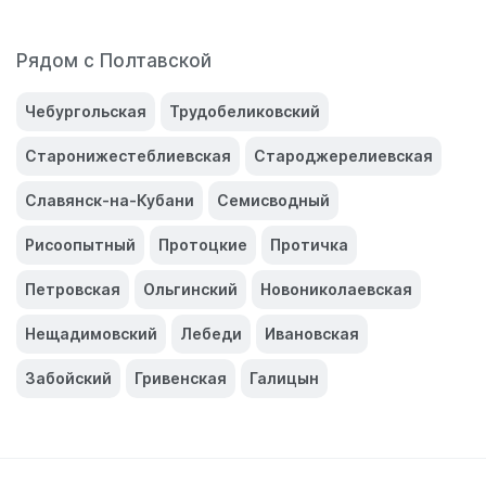
Рядом с Полтавской
Чебургольская
Трудобеликовский
Старонижестеблиевская
Староджерелиевская
Славянск-на-Кубани
Семисводный
Рисоопытный
Протоцкие
Протичка
Петровская
Ольгинский
Новониколаевская
Нещадимовский
Лебеди
Ивановская
Забойский
Гривенская
Галицын