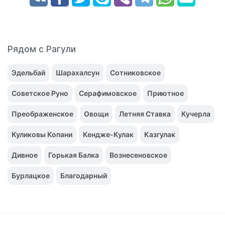
Рядом с Рагули
Эдельбай
Шарахалсун
Сотниковское
Советское Руно
Серафимовское
Приютное
Преображенское
Овощи
Летняя Ставка
Кучерла
Куликовы Копани
Кендже-Кулак
Казгулак
Дивное
Горькая Балка
Вознесеновское
Бурлацкое
Благодарный