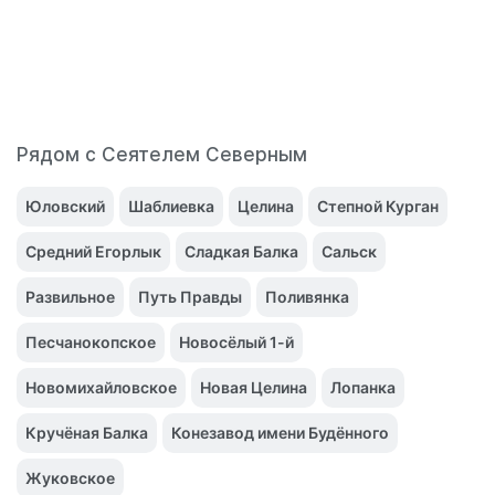
Рядом с Сеятелем Северным
Юловский
Шаблиевка
Целина
Степной Курган
Средний Егорлык
Сладкая Балка
Сальск
Развильное
Путь Правды
Поливянка
Песчанокопское
Новосёлый 1-й
Новомихайловское
Новая Целина
Лопанка
Кручёная Балка
Конезавод имени Будённого
Жуковское