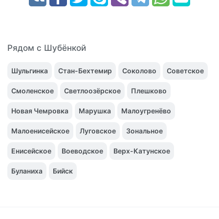
Рядом с Шубёнкой
Шульгинка
Стан-Бехтемир
Соколово
Советское
Смоленское
Светлоозёрское
Плешково
Новая Чемровка
Марушка
Малоугренёво
Малоенисейское
Луговское
Зональное
Енисейское
Воеводское
Верх-Катунское
Буланиха
Бийск