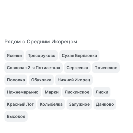
Рядом с Средним Икорецом
Ясенки
Тресоруково
Сухая Берёзовка
Совхоза «2-я Пятилетка»
Сергеевка
Почепское
Поповка
Обуховка
Нижний Икорец
Нижнемарьино
Марки
Лискинское
Лиски
Красный Лог
Колыбелка
Залужное
Данково
Высокое