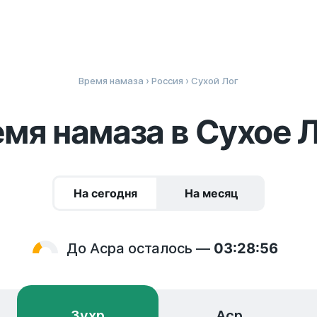
Время намаза
›
Россия
› Сухой Лог
мя намаза в Сухое 
На сегодня
На месяц
До Асра осталось —
03:28:56
Зухр
Аср