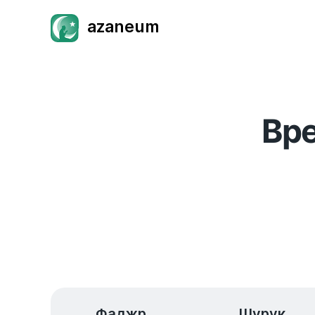
azaneum
Вре
Фаджр
Шурук