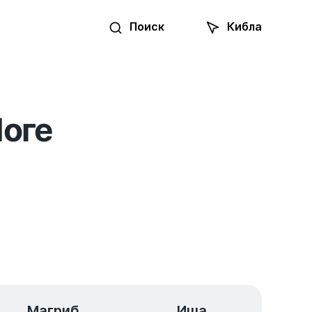
Поиск
Кибла
Логе
Магриб
Иша