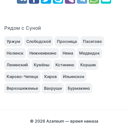
Рядом с Суной
Уржум
Слободской
Просница
Пасегово
Нолинск
Нижнеивкино
Нема
Медведок
Ленинский
Кумёны
Кстинино
Коршик
Кирово-Чепецк
Киров
Ильинское
Верхошижемье
Вахруши
Бурмакино
© 2026
Azaneum — время намаза