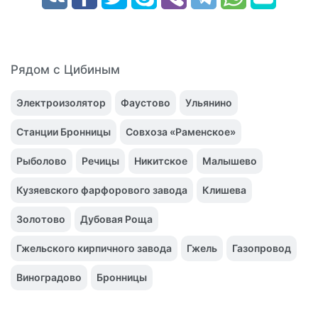
Рядом с Цибиным
Электроизолятор
Фаустово
Ульянино
Станции Бронницы
Совхоза «Раменское»
Рыболово
Речицы
Никитское
Малышево
Кузяевского фарфорового завода
Клишева
Золотово
Дубовая Роща
Гжельского кирпичного завода
Гжель
Газопровод
Виноградово
Бронницы