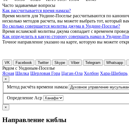
Часто задаваемые вопросы
Как рассчитывается время намаза?
Время молитв для Ундине-Поселье рассчитываются по канонич
несколько методов расчета, вы можете выбрать тот, который ва
Во сколько совершается молитва джума в Ундине-Поселье?
Время исламской молитвы джума совпадает с временем проведе
Как определить в какую сторону совершать намаз в Ундине-По
Точное направление указано на карте, которую вы можете отк
VK
Facebook
Twitter
Skype
Viber
Telegram
Whatsapp
Рядом с Ундиным-Поселье
Ясная
Шилка
Шерловая Гора
Цаган-Ола
Холбон
Хара-Шибирь
×
Метод расчёта времени намаза
Определение Аср
×
Направление киблы