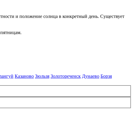
ности и положение солнца в конкретный день. Существует
 пятницам.
лангуй
Казаново
Зюльзя
Золотореченск
Дунаево
Борзя