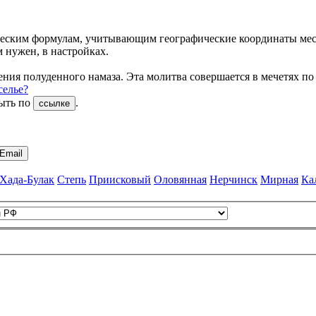
еским формулам, учитывающим географические координаты мест
м нужен, в настройках.
ния полуденного намаза. Эта молитва совершается в мечетях по
селье?
рыть по
.
ссылке
Email
Хада-Булак
Степь
Приисковый
Оловянная
Нерчинск
Мирная
Ка