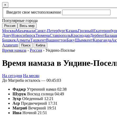
×
Введите свое местоположение
Популярные города
Россия
Весь мир
Москва
Махачкала
Санкт-Петербург
Казань
Грозный
Екатеринбур
Дону
Новосибирск
Тюмень
Ставрополь
Краснодар
Дербент
Балаш
Бишкек
Алматы
Ташкент
Вашингтон
Баку
Шымкент
Караганда
Ак
Azaneum
Поиск
Кибла
Время намаза
›
Россия
› Ундино-Поселье
Время намаза в Ундине-Посел
На сегодня
На месяц
До Магриба осталось —
00:45:03
Фаджр
Утренний намаз
02:38
Шурук
Восход солнца
04:49
Зухр
Обеденный
12:21
Аср
Предвечерний
17:31
Магриб
Вечерний
19:51
Иша
Ночной
21:51