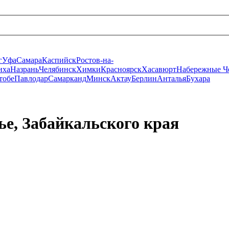
г
Уфа
Самара
Каспийск
Ростов-на-
иха
Назрань
Челябинск
Химки
Красноярск
Хасавюрт
Набережные Ч
тобе
Павлодар
Самарканд
Минск
Актау
Берлин
Анталья
Бухара
ье, Забайкальского края