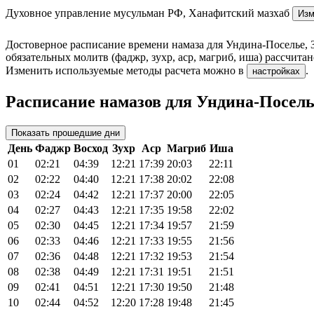
Духовное управление мусульман РФ
,
Ханафитский мазхаб
Изм
Достоверное расписание времени намаза для Ундина-Поселье, 
обязательных молитв (фаджр, зухр, аср, магриб, иша) рассчит
Изменить используемые методы расчета можно в
.
настройках
Расписание намазов для Ундина-Поселье
Показать прошедшие дни
День
Фаджр
Восход
Зухр
Аср
Магриб
Иша
01
02:21
04:39
12:21
17:39
20:03
22:11
02
02:22
04:40
12:21
17:38
20:02
22:08
03
02:24
04:42
12:21
17:37
20:00
22:05
04
02:27
04:43
12:21
17:35
19:58
22:02
05
02:30
04:45
12:21
17:34
19:57
21:59
06
02:33
04:46
12:21
17:33
19:55
21:56
07
02:36
04:48
12:21
17:32
19:53
21:54
08
02:38
04:49
12:21
17:31
19:51
21:51
09
02:41
04:51
12:21
17:30
19:50
21:48
10
02:44
04:52
12:20
17:28
19:48
21:45