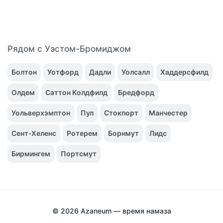
Рядом с Уэстом-Бромиджом
Болтон
Уотфорд
Дадли
Уолсалл
Хаддерсфилд
Олдем
Саттон Колдфилд
Бредфорд
Уольверхэмптон
Пул
Стокпорт
Манчестер
Сент-Хеленс
Ротерем
Борнмут
Лидс
Бирмингем
Портсмут
© 2026
Azaneum — время намаза