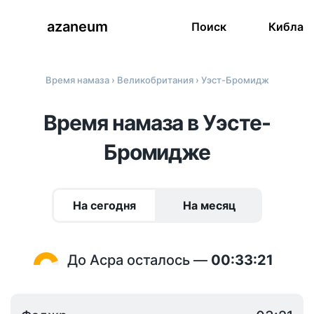
azaneum
Поиск
Кибла
Время намаза
›
Великобритания
› Уэст-Бромидж
Время намаза в Уэсте-
Бромидже
На сегодня
На месяц
До Асра осталось —
00:33:20