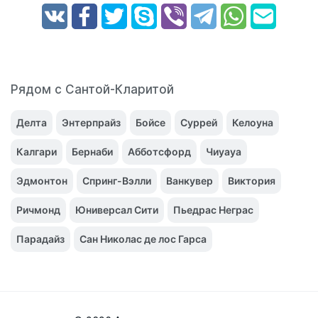
Рядом с Сантой-Кларитой
Делта
Энтерпрайз
Бойсе
Суррей
Келоуна
Калгари
Бернаби
Абботсфорд
Чиуауа
Эдмонтон
Спринг-Вэлли
Ванкувер
Виктория
Ричмонд
Юниверсал Сити
Пьедрас Неграс
Парадайз
Сан Николас де лос Гарса