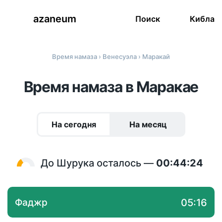
azaneum
Поиск
Кибла
Время намаза
›
Венесуэла
› Маракай
Время намаза в Маракае
На сегодня
На месяц
До Шурука осталось —
00:44:24
Фаджр
05:16