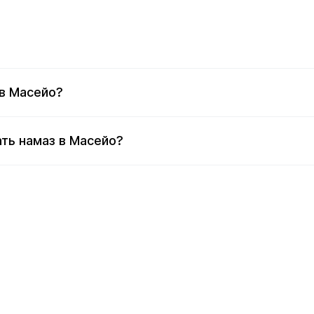
в Масейо?
ть намаз в Масейо?