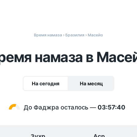
Время намаза
›
Бразилия
› Масейо
ремя намаза в Масе
На сегодня
На месяц
До Фаджра осталось —
03:57:39
Зухр
Аср