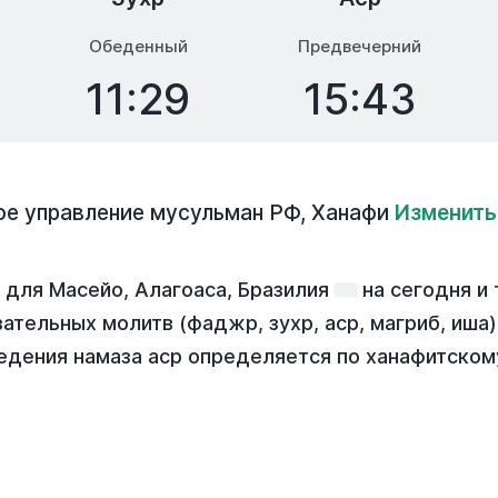
Обеденный
Предвечерний
11:29
15:43
ое управление мусульман РФ
,
Ханафи
Изменить
 для Масейо, Алагоаса, Бразилия
на
сегодня
и 
зательных молитв (фаджр, зухр, аср, магриб, иша
едения намаза аср определяется по ханафитском