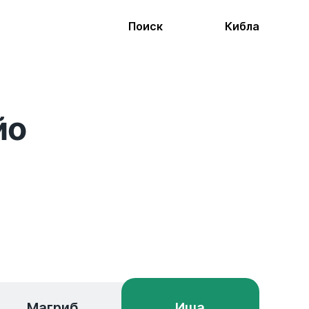
Поиск
Кибла
йо
Магриб
Иша