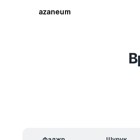
azaneum
В
Фаджр
Шурук