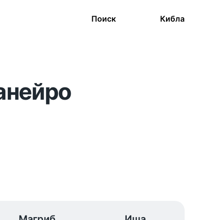
Поиск
Кибла
анейро
Магриб
Иша