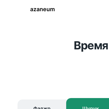
azaneum
Время
Фаджр
Шурук