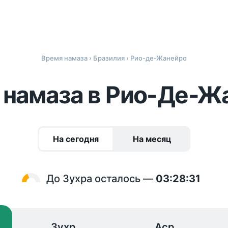
Время намаза
›
Бразилия
› Рио-де-Жанейро
 намаза в Рио-Де-Ж
На сегодня
На месяц
До Зухра осталось —
03:28:31
Зухр
Аср