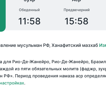
Обеденный
Предвечерний
11:58
15:58
авление мусульман РФ
,
Ханафитский мазхаб
Из
а для Рио-Де-Жанейро, Рио-Де-Жанейро, Брази
каждой из пяти обязательных молитв (фаджр, зухр
 РФ». Период проведения намаза аср определяе
настройках
.