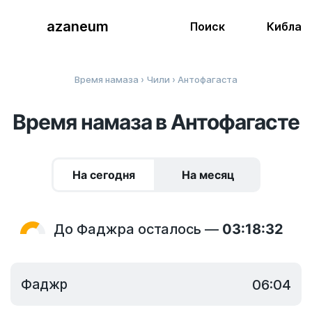
azaneum
Поиск
Кибла
Время намаза
›
Чили
› Антофагаста
Время намаза в Антофагасте
На сегодня
На месяц
До Фаджра осталось —
03:18:32
Фаджр
06:04