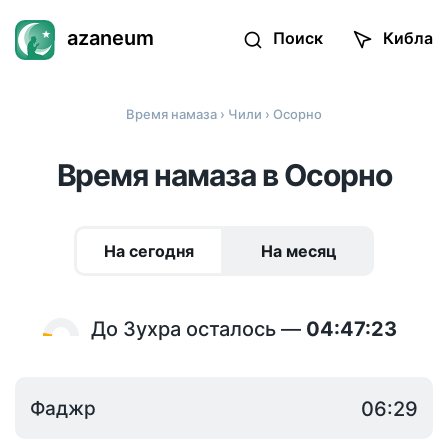
azaneum
Поиск
Кибла
Время намаза
›
Чили
› Осорно
Время намаза в Осорно
На сегодня
На месяц
До Зухра осталось —
04:47:23
Фаджр
06:29