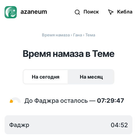
azaneum
Поиск
Кибла
Время намаза
›
Гана
› Тема
Время намаза в Теме
На сегодня
На месяц
До Фаджра осталось —
07:29:47
Фаджр
04:52