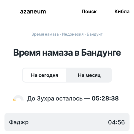
azaneum
Поиск
Кибла
Время намаза
›
Индонезия
› Бандунг
Время намаза в Бандунге
На сегодня
На месяц
До Зухра осталось —
05:28:38
Фаджр
04:56