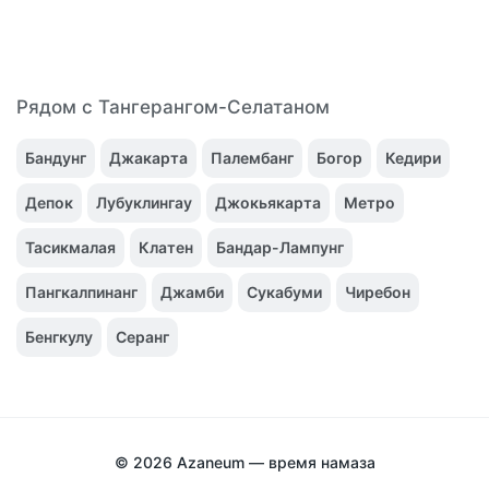
Рядом с Тангерангом-Селатаном
Бандунг
Джакарта
Палембанг
Богор
Кедири
Депок
Лубуклингау
Джокьякарта
Метро
Тасикмалая
Клатен
Бандар-Лампунг
Пангкалпинанг
Джамби
Сукабуми
Чиребон
Бенгкулу
Серанг
© 2026
Azaneum — время намаза