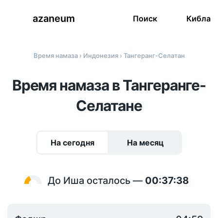
azaneum
Поиск
Кибла
Время намаза
›
Индонезия
› Тангеранг-Селатан
Время намаза в Тангеранге-
Селатане
На сегодня
На месяц
До Иша осталось —
00:37:37