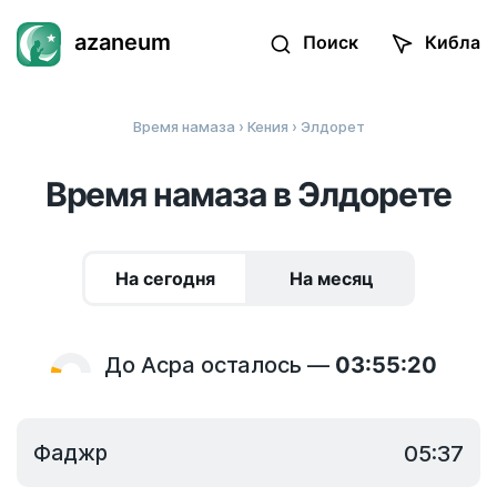
azaneum
Поиск
Кибла
Время намаза
›
Кения
› Элдорет
Время намаза в Элдорете
На сегодня
На месяц
До Асра осталось —
03:55:20
Фаджр
05:37