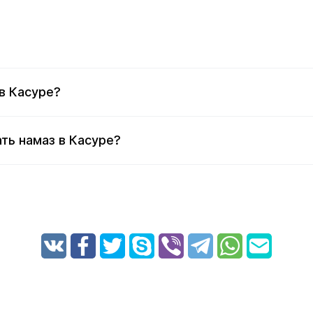
в Касуре?
ть намаз в Касуре?