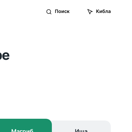
Поиск
Кибла
ре
Магриб
Иша