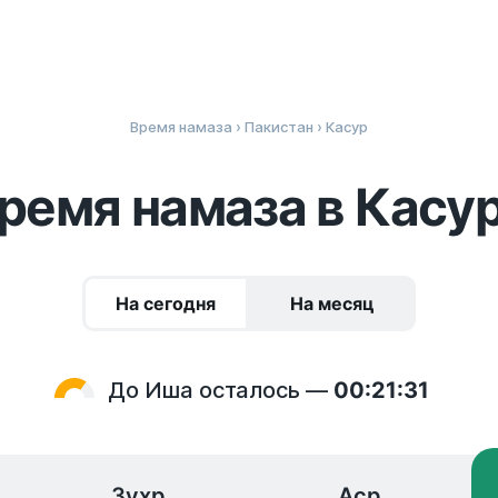
Время намаза
›
Пакистан
› Касур
ремя намаза в Касу
На сегодня
На месяц
До Иша осталось —
00:21:31
Зухр
Аср