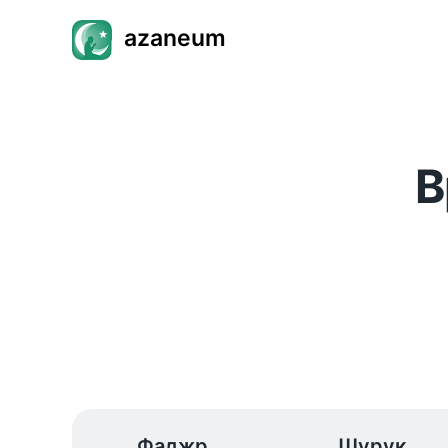
azaneum
В
Фаджр
Шурук