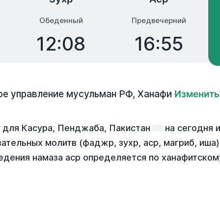
Обеденный
Предвечерний
12:08
16:55
е управление мусульман РФ
,
Ханафи
Изменить
 для Касура, Пенджаба, Пакистан
на
сегодня
и
зательных молитв (фаджр, зухр, аср, магриб, иша
едения намаза аср определяется по ханафитском