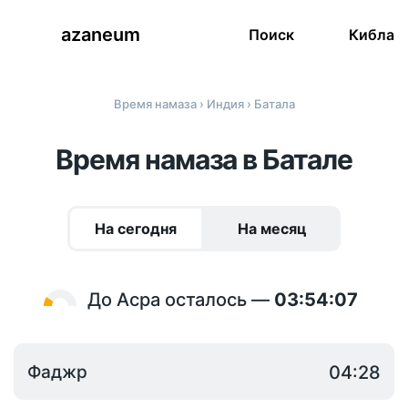
azaneum
Поиск
Кибла
Время намаза
›
Индия
› Батала
Время намаза в Батале
На сегодня
На месяц
До Асра осталось —
03:54:07
Фаджр
04:28