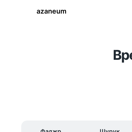
azaneum
Вр
Фаджр
Шурук