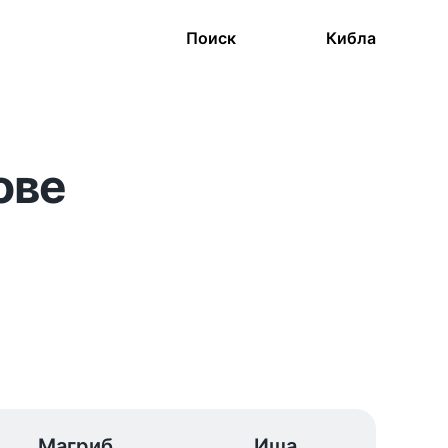
Поиск
Кибла
ове
Магриб
Иша