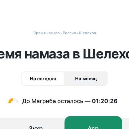
Время намаза
›
Россия
› Шелехов
емя намаза в Шелех
На сегодня
На месяц
До Магриба осталось —
01:20:26
Зухр
Аср