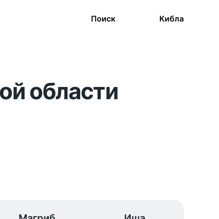
Поиск
Кибла
кой области
Магриб
Иша