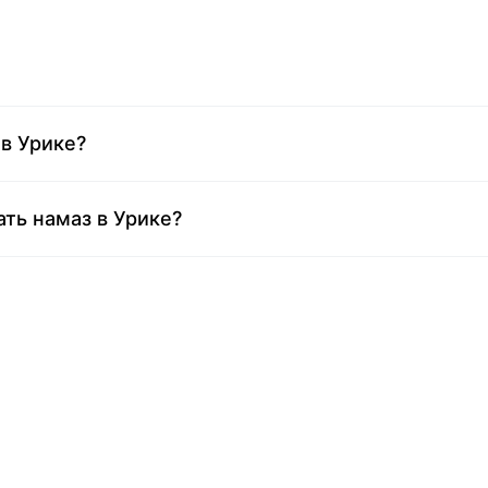
в Урике?
ть намаз в Урике?