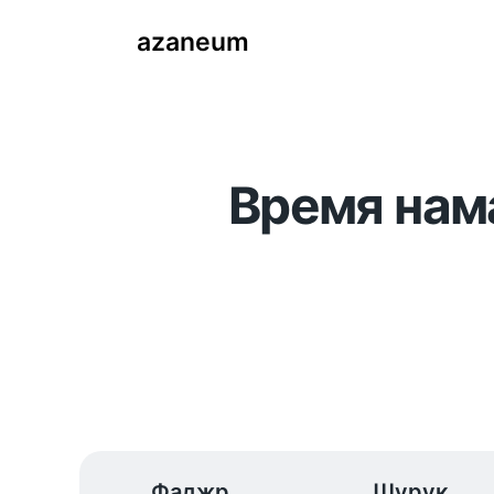
azaneum
Время нама
Фаджр
Шурук