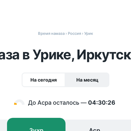
Время намаза
›
Россия
› Урик
за в Урике, Иркутс
На сегодня
На месяц
До Асра осталось —
04:30:26
Зухр
Аср