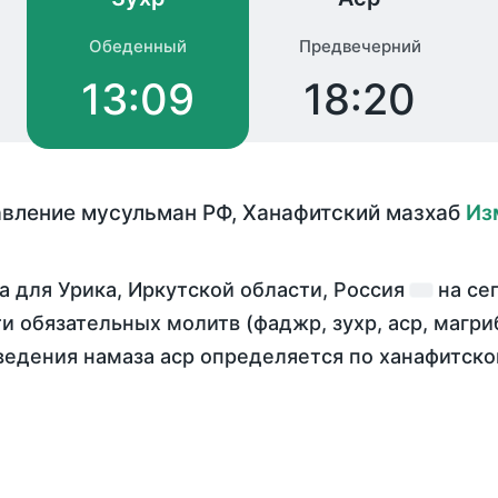
Обеденный
Предвечерний
13:09
18:20
авление мусульман РФ
,
Ханафитский мазхаб
Из
 для Урика, Иркутской области, Россия
на
се
ти обязательных молитв (фаджр, зухр, аср, магр
ведения намаза аср определяется по ханафитск