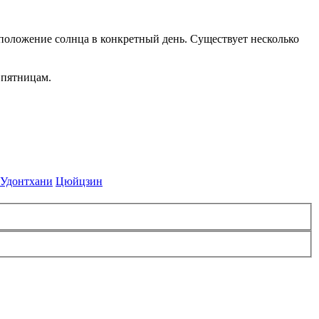
оложение солнца в конкретный день. Существует несколько
 пятницам.
Удонтхани
Цюйцзин