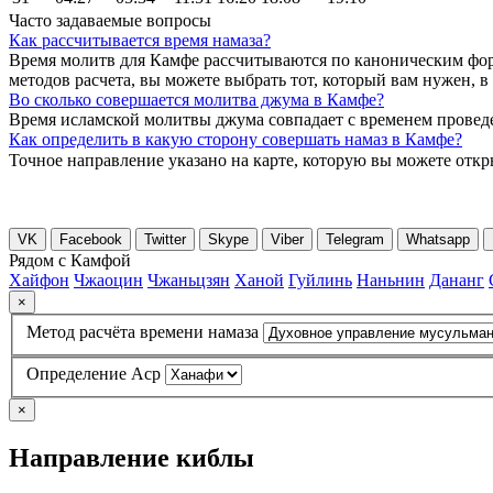
Часто задаваемые вопросы
Как рассчитывается время намаза?
Время молитв для Камфе рассчитываются по каноническим фор
методов расчета, вы можете выбрать тот, который вам нужен, в
Во сколько совершается молитва джума в Камфе?
Время исламской молитвы джума совпадает с временем проведе
Как определить в какую сторону совершать намаз в Камфе?
Точное направление указано на карте, которую вы можете отк
VK
Facebook
Twitter
Skype
Viber
Telegram
Whatsapp
Рядом с Камфой
Хайфон
Чжаоцин
Чжаньцзян
Ханой
Гуйлинь
Наньнин
Дананг
×
Метод расчёта времени намаза
Определение Аср
×
Направление киблы