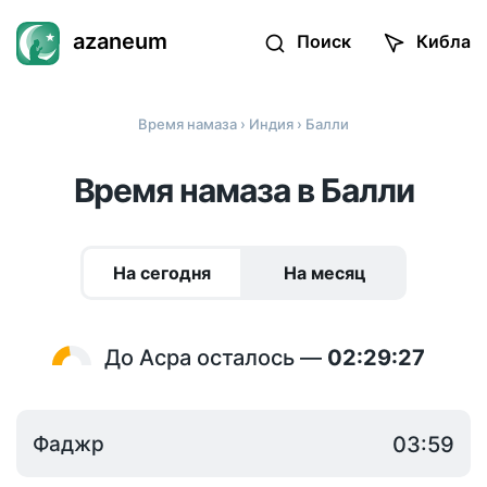
azaneum
Поиск
Кибла
Время намаза
›
Индия
› Балли
Время намаза в Балли
На сегодня
На месяц
До Асра осталось —
02:29:27
Фаджр
03:59